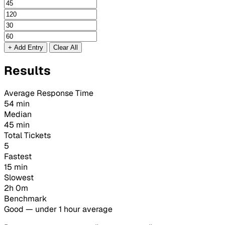
+ Add Entry
Clear All
Results
Average Response Time
54 min
Median
45 min
Total Tickets
5
Fastest
15 min
Slowest
2h 0m
Benchmark
Good — under 1 hour average