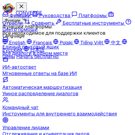
Menu
CONVERGE
Функции
Руководства
Платформы
Функции
Отрасли
Сравнить
Бесплатные инструменты
Функции платформы
Центр помощи
Всё необходимое для поддержки клиентов
Language
English
Français
Polski
Tiếng Việt
中文
Единый почтовый ящик
Русский
日本語
Все диалоги в одном месте
Цены
Начать бесплатно
ИИ-автоответ
Мгновенные ответы на базе ИИ
Автоматическая маршрутизация
Умное распределение диалогов
Командный чат
Инструменты для внутреннего взаимодействия
Управление лидами
Отслеживание и конвертация лидов