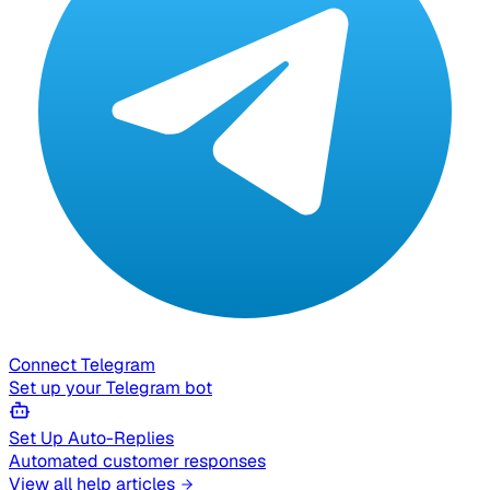
Connect Telegram
Set up your Telegram bot
Set Up Auto-Replies
Automated customer responses
View all help articles