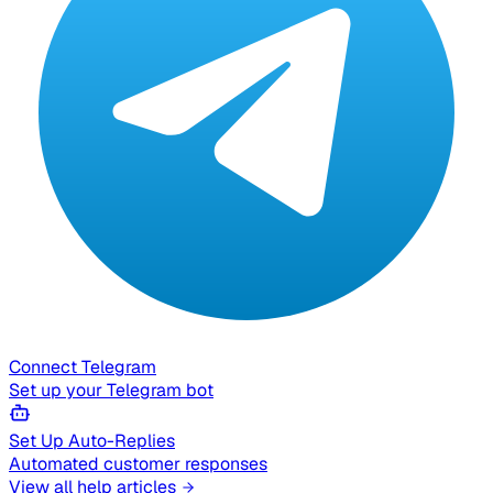
Connect Telegram
Set up your Telegram bot
Set Up Auto-Replies
Automated customer responses
View all help articles