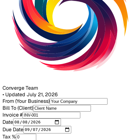
Converge Team
•
Updated July 21, 2026
From (Your Business)
Bill To (Client)
Invoice #
Date
Due Date
Tax %