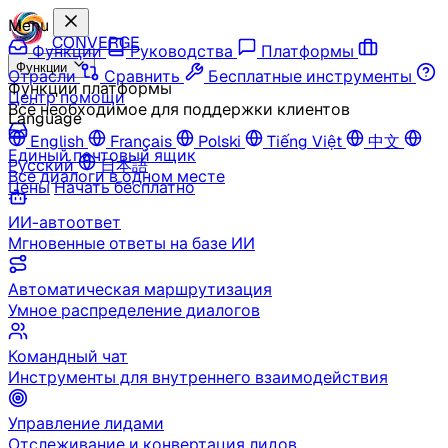
Menu
CONVERGE
Функции
Руководства
Платформы
Функции
Отрасли
Сравнить
Бесплатные инструменты
Функции платформы
Центр помощи
Всё необходимое для поддержки клиентов
Language
English
Français
Polski
Tiếng Việt
中文
Единый почтовый ящик
Русский
日本語
Все диалоги в одном месте
Цены
Начать бесплатно
ИИ-автоответ
Мгновенные ответы на базе ИИ
Автоматическая маршрутизация
Умное распределение диалогов
Командный чат
Инструменты для внутреннего взаимодействия
Управление лидами
Отслеживание и конвертация лидов