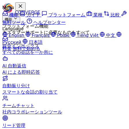
Menu
CONVERGE
機能
ガイド
プラットフォーム
業種
比較
機能
無料ツール
ヘルプセンター
プラットフォーム機能
Language
カスタマーサポートに必要なものをすべて
English
Français
Polski
Tiếng Việt
中文
Русский
日本語
統合インボックス
料金
無料で始める
すべての会話を一か所に
AI 自動返信
AI による即時応答
自動振り分け
スマートな会話の割り当て
チームチャット
社内コラボレーションツール
リード管理