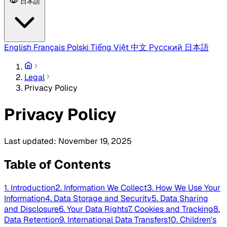
日本語
English
Français
Polski
Tiếng Việt
中文
Русский
日本語
Legal
Privacy Policy
Privacy Policy
Last updated: November 19, 2025
Table of Contents
1. Introduction
2. Information We Collect
3. How We Use Your
Information
4. Data Storage and Security
5. Data Sharing
and Disclosure
6. Your Data Rights
7. Cookies and Tracking
8.
Data Retention
9. International Data Transfers
10. Children's